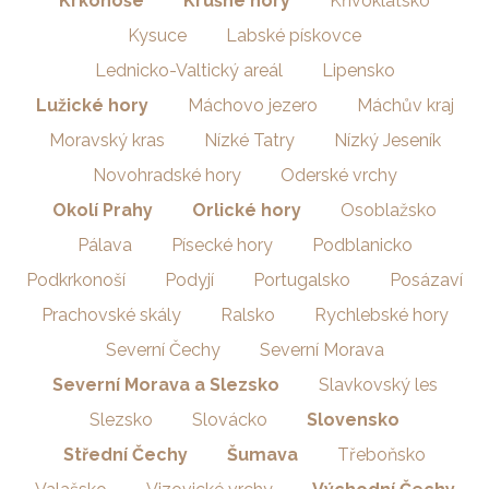
Krkonoše
Krušné hory
Křivoklátsko
Kysuce
Labské pískovce
Lednicko-Valtický areál
Lipensko
Lužické hory
Máchovo jezero
Máchův kraj
Moravský kras
Nízké Tatry
Nízký Jeseník
Novohradské hory
Oderské vrchy
Okolí Prahy
Orlické hory
Osoblažsko
Pálava
Písecké hory
Podblanicko
Podkrkonoší
Podyjí
Portugalsko
Posázaví
Prachovské skály
Ralsko
Rychlebské hory
Severní Čechy
Severní Morava
Severní Morava a Slezsko
Slavkovský les
Slezsko
Slovácko
Slovensko
Střední Čechy
Šumava
Třeboňsko