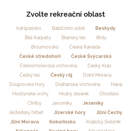
Zvolte rekreační oblast
Adršpašsko
Babiččino údolí
Beskydy
Bílé Karpaty
Blanský les
Brdy
Broumovsko
Česká Kanada
České středohoří
České Švýcarsko
Českomoravská vrchovina
Český Kras
Český les
Český ráj
Dolní Morava
Doupovské hory
Drahanská vrchovina
Haná
Hostýnské vrchy
Hrubý Jeseník
Chodsko
Chřiby
Javorníky
Jeseníky
Ještědský hřbet
Jizerské hory
Jižní Čechy
Jižní Morava
Kokořínsko
Králický Sněžník