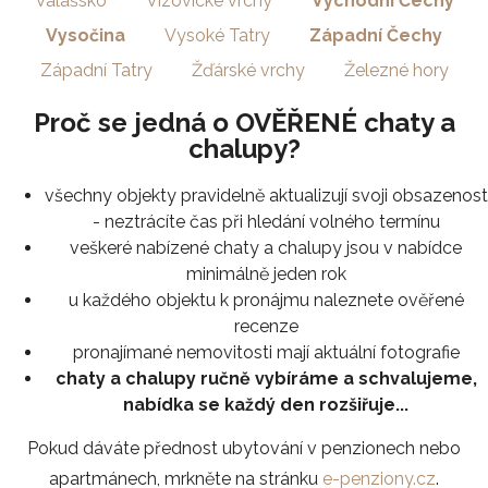
Valašsko
Vizovické vrchy
Východní Čechy
Vysočina
Vysoké Tatry
Západní Čechy
Západní Tatry
Žďárské vrchy
Železné hory
Proč se jedná o OVĚŘENÉ chaty a
chalupy?
všechny objekty pravidelně aktualizují svoji obsazenost
- neztrácíte čas při hledání volného termínu
veškeré nabízené chaty a chalupy jsou v nabídce
minimálně jeden rok
u každého objektu k pronájmu naleznete ověřené
recenze
pronajímané nemovitosti mají aktuální fotografie
chaty a chalupy ručně vybíráme a schvalujeme,
nabídka se každý den rozšiřuje...
Pokud dáváte přednost ubytování v penzionech nebo
apartmánech, mrkněte na stránku
e-penziony.cz
.