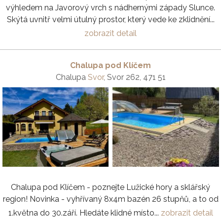
výhledem na Javorový vrch s nádhernými západy Slunce.
Skýtá uvnitř velmi útulný prostor, který vede ke zklidnění...
zobrazit detail
Chalupa pod Klíčem
Chalupa
Svor
, Svor 262, 471 51
Chalupa pod Klíčem - poznejte Lužické hory a sklářský
region! Novinka - vyhřívaný 8x4m bazén 26 stupňů, a to od
1.května do 30.září. Hledáte klidné místo...
zobrazit detail