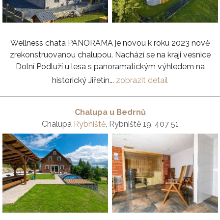
Wellness chata PANORAMA je novou k roku 2023 nově
zrekonstruovanou chalupou. Nachází se na kraji vesnice
Dolní Podluží u lesa s panoramatickým výhledem na
historický Jiřetín...
zobrazit detail
Chalupa u Bedrnů
Chalupa
Rybniště
, Rybniště 19, 407 51