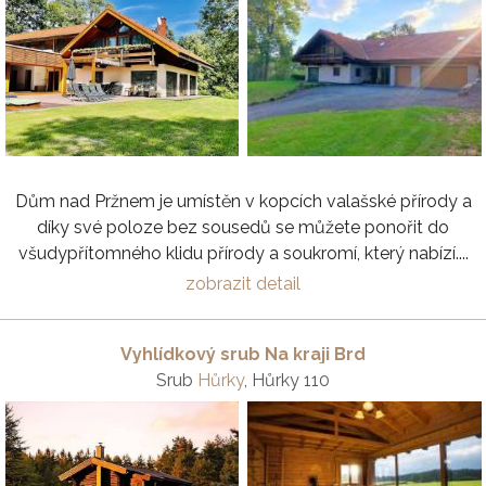
Dům nad Pržnem je umístěn v kopcích valašské přírody a
díky své poloze bez sousedů se můžete ponořit do
všudypřítomného klidu přírody a soukromí, který nabízí....
zobrazit detail
Vyhlídkový srub Na kraji Brd
Srub
Hůrky
, Hůrky 110