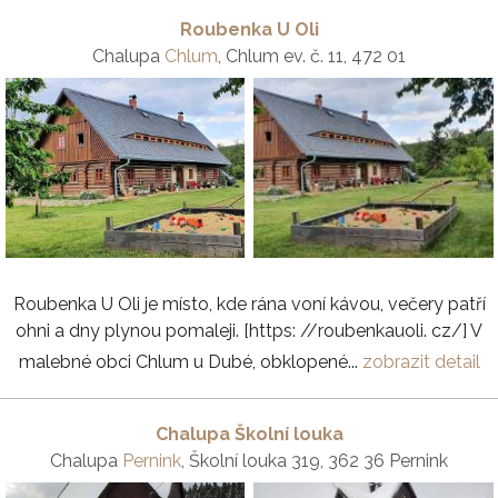
Roubenka U Oli
Chalupa
Chlum
, Chlum ev. č. 11, 472 01
Roubenka U Oli je místo, kde rána voní kávou, večery patří
ohni a dny plynou pomaleji. [https: //roubenkauoli. cz/] V
malebné obci Chlum u Dubé, obklopené...
zobrazit detail
Chalupa Školní louka
Chalupa
Pernink
, Školní louka 319, 362 36 Pernink