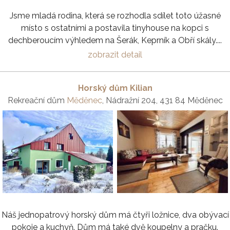
Jsme mladá rodina, která se rozhodla sdílet toto úžasné
místo s ostatními a postavila tinyhouse na kopci s
dechberoucím výhledem na Šerák, Keprník a Obří skály....
zobrazit detail
Horský dům Kilian
Rekreační dům
Měděnec
, Nádražní 204, 431 84 Měděnec
Náš jednopatrový horský dům má čtyři ložnice, dva obývací
pokoje a kuchyň. Dům má také dvě koupelny a pračku.