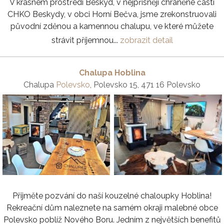
V krásném prostředí Beskyd, v nejpřísněji chráněné části
CHKO Beskydy, v obci Horní Bečva, jsme zrekonstruovali
původní zděnou a kamennou chalupu, ve které můžete
strávit příjemnou...
zobrazit detail
Chalupa Hoblina
Chalupa
Polevsko
, Polevsko 15, 471 16 Polevsko
Přijměte pozvání do naší kouzelné chaloupky Hoblina!
Rekreační dům naleznete na samém okraji malebné obce
Polevsko poblíž Nového Boru. Jedním z největších benefitů