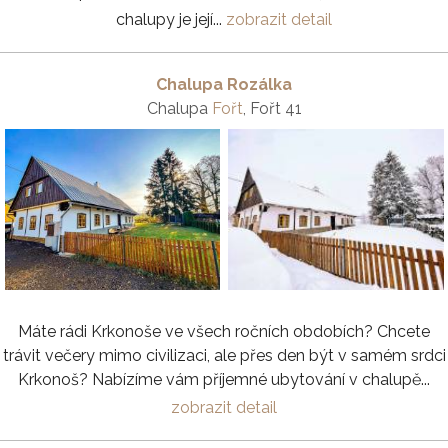
chalupy je její...
zobrazit detail
Chalupa Rozálka
Chalupa
Fořt
, Fořt 41
Máte rádi Krkonoše ve všech ročních obdobích? Chcete
trávit večery mimo civilizaci, ale přes den být v samém srdci
Krkonoš? Nabízíme vám příjemné ubytování v chalupě...
zobrazit detail