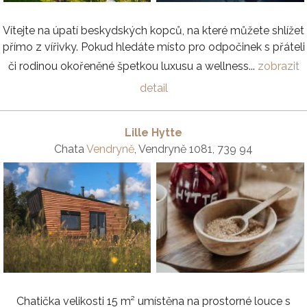
Vítejte na úpatí beskydských kopců, na které můžete shlížet
přímo z vířivky. Pokud hledáte místo pro odpočinek s přáteli
či rodinou okořeněné špetkou luxusu a wellness...
zobrazit
detail
Lille Hytte
Chata
Vendryně
, Vendryně 1081, 739 94
Chatička velikosti 15 m² umístěna na prostorné louce s