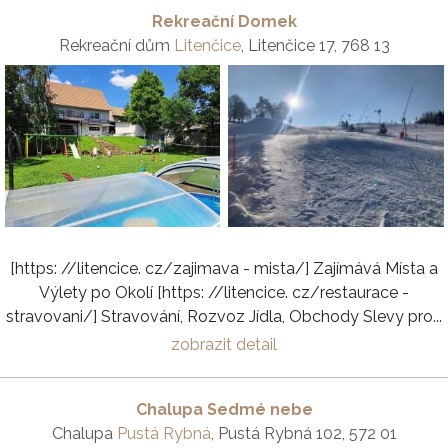
Rekreační Domek
Rekreační dům
Litenčice
, Litenčice 17, 768 13
[https: //litencice. cz/zajimava - mista/] Zajímává Místa a
Výlety po Okolí [https: //litencice. cz/restaurace -
stravovani/] Stravování, Rozvoz Jídla, Obchody Slevy pro...
zobrazit detail
Chalupa Sedmé nebe
Chalupa
Pustá Rybná
, Pustá Rybná 102, 572 01