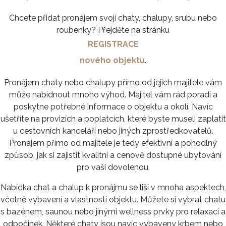
Chcete přidat pronájem svojí chaty, chalupy, srubu nebo
roubenky? Přejděte na stránku
REGISTRACE
nového objektu
.
Pronájem chaty nebo chalupy přímo od jejich majitele vám
může nabídnout mnoho výhod. Majitel vám rád poradí a
poskytne potřebné informace o objektu a okolí. Navíc
ušetříte na provizích a poplatcích, které byste museli zaplatit
u cestovních kanceláří nebo jiných zprostředkovatelů.
Pronájem přímo od majitele je tedy efektivní a pohodlný
způsob, jak si zajistit kvalitní a cenově dostupné ubytování
pro vaši dovolenou.
Nabídka chat a chalup k pronájmu se liší v mnoha aspektech,
včetně vybavení a vlastností objektu. Můžete si vybrat chatu
s bazénem, saunou nebo jinými wellness prvky pro relaxaci a
odpočinek. Některé chaty jsou navíc vybaveny krbem nebo